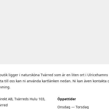
butik ligger i natursköna Tvärred som är en liten ort i Ulriceham
itta till oss kan ni använda kartlänken nedan. Ni kan även kontakta 
ivning.
rekt AB, Tvärreds Hulu 103,
Öppettider
ärred
Onsdag — Torsdag