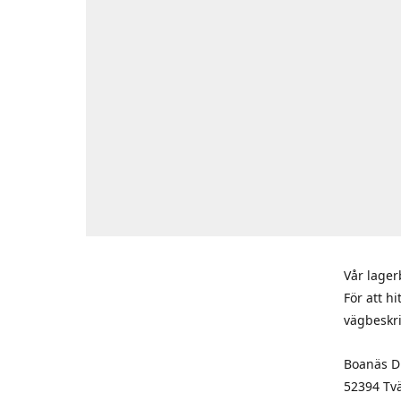
Vår lager
För att h
vägbeskr
Boanäs Di
52394 Tv