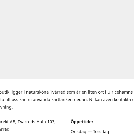
butik ligger i natursköna Tvärred som är en liten ort i Ulriceham
itta till oss kan ni använda kartlänken nedan. Ni kan även kontakta 
ivning.
rekt AB, Tvärreds Hulu 103,
Öppettider
ärred
Onsdag — Torsdag