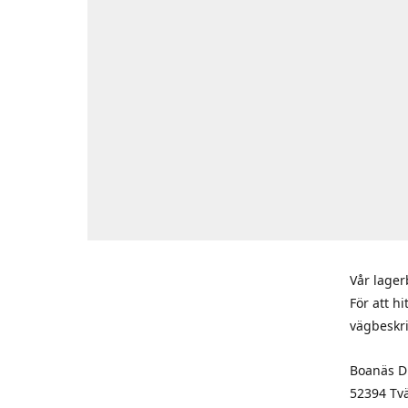
Vår lager
För att h
vägbeskr
Boanäs Di
52394 Tv