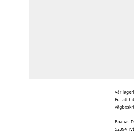
Vår lager
För att h
vägbeskr
Boanäs Di
52394 Tv