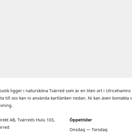
butik ligger i natursköna Tvärred som är en liten ort i Ulriceham
itta till oss kan ni använda kartlänken nedan. Ni kan även kontakta 
ivning.
rekt AB, Tvärreds Hulu 103,
Öppettider
ärred
Onsdag — Torsdag