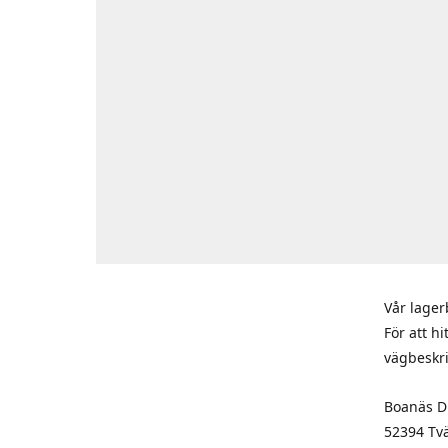
Vår lager
För att h
vägbeskr
Boanäs Di
52394 Tv