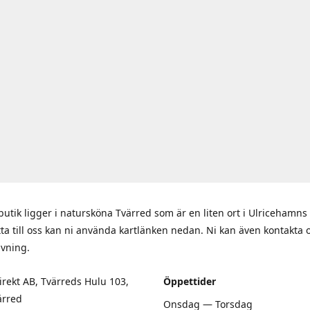
butik ligger i natursköna Tvärred som är en liten ort i Ulriceham
itta till oss kan ni använda kartlänken nedan. Ni kan även kontakta 
ivning.
rekt AB, Tvärreds Hulu 103,
Öppettider
ärred
Onsdag — Torsdag