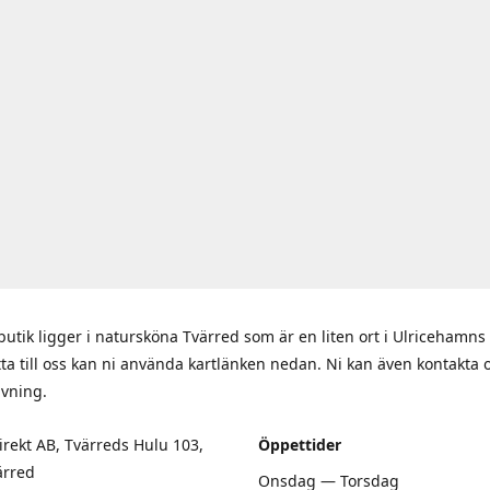
butik ligger i natursköna Tvärred som är en liten ort i Ulriceham
itta till oss kan ni använda kartlänken nedan. Ni kan även kontakta 
ivning.
rekt AB, Tvärreds Hulu 103,
Öppettider
ärred
Onsdag — Torsdag