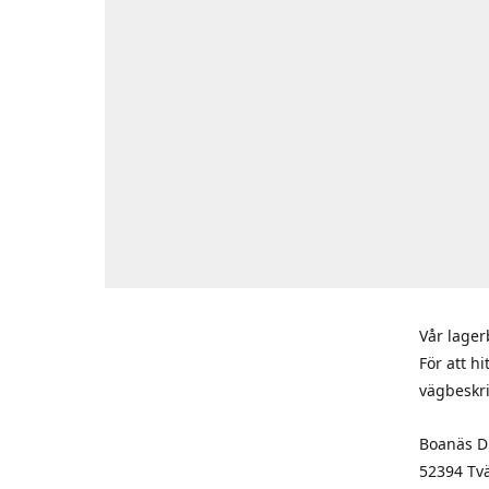
Vår lager
För att h
vägbeskr
Boanäs Di
52394 Tv